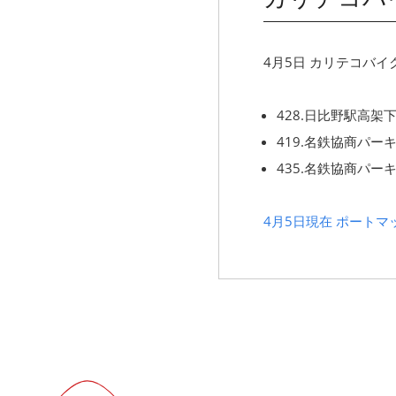
4月5日 カリテコバ
428.日比野駅高
419.名鉄協商パー
435.名鉄協商パー
4月5日現在 ポート